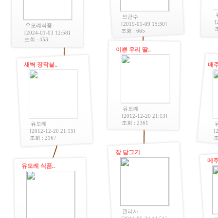
오근수
[
[
2019-01-09 15:30
]
유모례식품
조
조회 : 665
[
2024-01-03 12:58
]
조회 : 453
이쁜 우리 딸..
새벽 장작불..
매주
유모례
[
2012-12-20 21:13
]
조회 : 2361
유모례
[
2012-12-20 21:15
]
[
조회 : 2167
조
장 담그기
메주
유모례 식품..
관리자