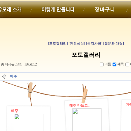
[포토갤러리]
[된장상식]
[공지사항]
[질문과 대답]
포토갤러리
이름
제목
총 게시물 : 14건 PAGE 1/2
메주
여
메주 만들고..
메주