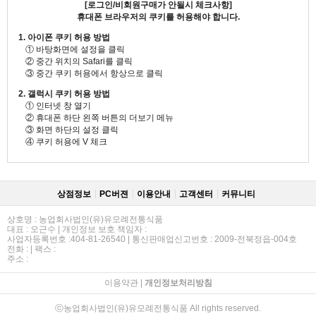
[로그인/비회원구매가 안될시 체크사항]
휴대폰 브라우저의 쿠키를 허용해야 합니다.
1. 아이폰 쿠키 허용 방법
① 바탕화면에 설정을 클릭
② 중간 위치의 Safari를 클릭
③ 중간 쿠키 허용에서 항상으로 클릭
2. 갤럭시 쿠키 허용 방법
① 인터넷 창 열기
② 휴대폰 하단 왼쪽 버튼의 더보기 메뉴
③ 화면 하단의 설정 클릭
④ 쿠키 허용에 V 체크
상점정보
PC버젼
이용안내
고객센터
커뮤니티
상호명 : 농업회사법인(유)유모례전통식품
대표 : 오근수 | 개인정보 보호 책임자 :
사업자등록번호 :404-81-26540 | 통신판매업신고번호 : 2009-전북정읍-004호
전화 : | 팩스 :
주소 :
이용약관
|
개인정보처리방침
ⓒ농업회사법인(유)유모례전통식품 All rights reserved.