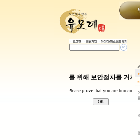
2
s
n
됨