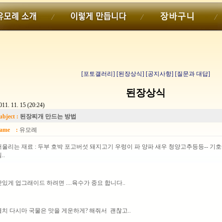
[포토갤러리]
[된장상식]
[공지사항]
[질문과 대답]
된장상식
011. 11. 15 (20:24)
ubject :
된장찌개 만드는 방법
ame :
유모례
어울리는 재료 : 두부 호박 포고버섯 돼지고기 우렁이 파 양파 새우 청양고추등등-- 기
..
맛있게 업그래이드 하려면 ....육수가 중요 합니다..
멸치 다시마 국물은 맛을 게운하게? 해줘서 괜찮고..