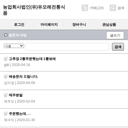
농업회사법인(유)유모례전통식
카테고리
검색
품
로그인
마이페이지
장바구니
관심상품
질문과 대답
글쓰기
검색
고추장 2통주문햇는데 1통밖에
gjkl
| 2020-04-16
배송문의 드립니다.
김미경
| 2020-04-06
메주분말
제주도
| 2020-02-04
주문했는데. . .
채수익
| 2020-01-30