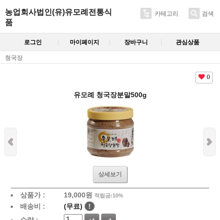
농업회사법인(유)유모례전통식
카테고리
검색
품
로그인
마이페이지
장바구니
관심상품
청국장
0
유모례 청국장분말500g
상세보기
상품가 :
19,000
원
적립금:10%
배송비 :
(무료)
!
수량 :