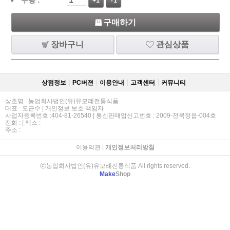
+1
-1
구매하기
장바구니
관심상품
상점정보
PC버젼
이용안내
고객센터
커뮤니티
상호명 : 농업회사법인(유)유모례전통식품
대표 : 오근수 | 개인정보 보호 책임자 :
사업자등록번호 :404-81-26540 | 통신판매업신고번호 : 2009-전북정읍-004호
전화 : | 팩스 :
주소 :
이용약관
|
개인정보처리방침
ⓒ농업회사법인(유)유모례전통식품 All rights reserved.
Make
Shop