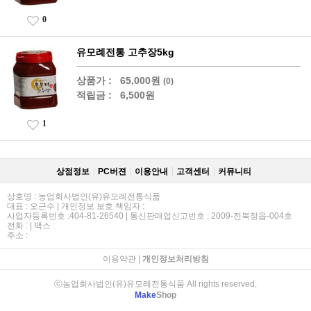
0
유모례전통 고추장5kg
상품가 :
65,000원
(0)
적립금 :
6,500원
1
상점정보
PC버젼
이용안내
고객센터
커뮤니티
상호명 : 농업회사법인(유)유모례전통식품
대표 : 오근수 | 개인정보 보호 책임자 :
사업자등록번호 :404-81-26540 | 통신판매업신고번호 : 2009-전북정읍-004호
전화 : | 팩스 :
주소 :
이용약관
|
개인정보처리방침
ⓒ농업회사법인(유)유모례전통식품 All rights reserved.
Make
Shop