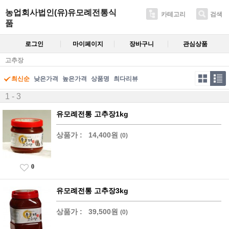
농업회사법인(유)유모례전통식
카테고리
검색
품
로그인
마이페이지
장바구니
관심상품
고추장
최신순
낮은가격
높은가격
상품명
최다리뷰
1 - 3
유모례전통 고추장1kg
상품가 :
14,400원
(0)
0
유모례전통 고추장3kg
상품가 :
39,500원
(0)