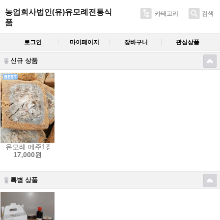
농업회사법인(유)유모례전통식
카테고리
검색
품
로그인
마이페이지
장바구니
관심상품
신규 상품
유모례 메주1장 ( 1.4kg) / 국산콩 / 씨된장, 숯, 고추, 장담기설명서 드
17,000원
특별 상품