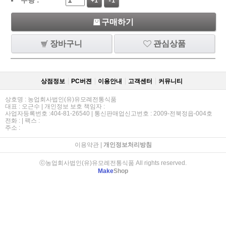
+1
-1
구매하기
장바구니
관심상품
상점정보
PC버젼
이용안내
고객센터
커뮤니티
상호명 : 농업회사법인(유)유모례전통식품
대표 : 오근수 | 개인정보 보호 책임자 :
사업자등록번호 :404-81-26540 | 통신판매업신고번호 : 2009-전북정읍-004호
전화 : | 팩스 :
주소 :
이용약관
|
개인정보처리방침
ⓒ농업회사법인(유)유모례전통식품 All rights reserved.
Make
Shop