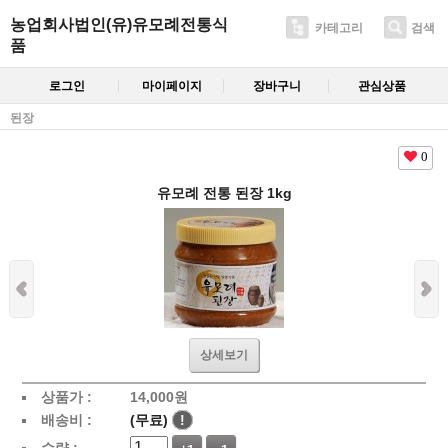
농업회사법인(유)유모례전통식
카테고리
검색
품
로그인
마이페이지
장바구니
관심상품
된장
0
유모례 전통 된장 1kg
상세보기
상품가 :
14,000
원
배송비 :
(무료)
!
수량 :