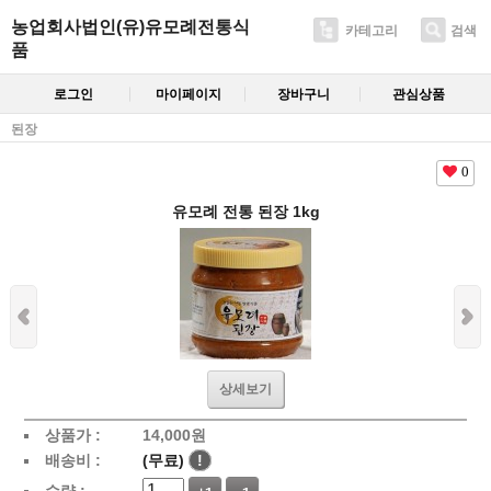
농업회사법인(유)유모례전통식
카테고리
검색
품
로그인
마이페이지
장바구니
관심상품
된장
0
유모례 전통 된장 1kg
상세보기
상품가 :
14,000
원
배송비 :
(무료)
!
수량 :