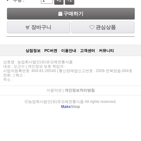
+1
-1
구매하기
장바구니
관심상품
상점정보
PC버젼
이용안내
고객센터
커뮤니티
상호명 : 농업회사법인(유)유모례전통식품
대표 : 오근수 | 개인정보 보호 책임자 :
사업자등록번호 :404-81-26540 | 통신판매업신고번호 : 2009-전북정읍-004호
전화 : | 팩스 :
주소 :
이용약관
|
개인정보처리방침
ⓒ농업회사법인(유)유모례전통식품 All rights reserved.
Make
Shop