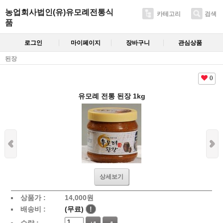
농업회사법인(유)유모례전통식
카테고리
검색
품
로그인
마이페이지
장바구니
관심상품
된장
0
유모례 전통 된장 1kg
상세보기
상품가 :
14,000
원
배송비 :
(무료)
!
수량 :