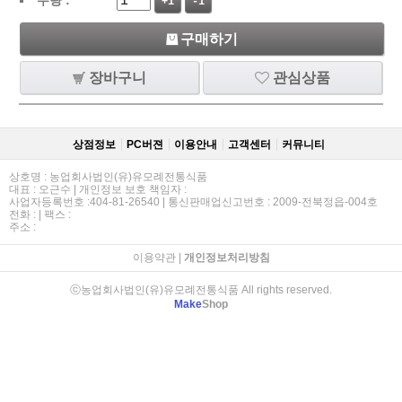
+1
-1
구매하기
장바구니
관심상품
상점정보
PC버젼
이용안내
고객센터
커뮤니티
상호명 : 농업회사법인(유)유모례전통식품
대표 : 오근수 | 개인정보 보호 책임자 :
사업자등록번호 :404-81-26540 | 통신판매업신고번호 : 2009-전북정읍-004호
전화 : | 팩스 :
주소 :
이용약관
|
개인정보처리방침
ⓒ농업회사법인(유)유모례전통식품 All rights reserved.
Make
Shop