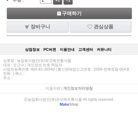
+1
-1
구매하기
장바구니
관심상품
상점정보
PC버젼
이용안내
고객센터
커뮤니티
상호명 : 농업회사법인(유)유모례전통식품
대표 : 오근수 | 개인정보 보호 책임자 :
사업자등록번호 :404-81-26540 | 통신판매업신고번호 : 2009-전북정읍-004호
전화 : | 팩스 :
주소 :
이용약관
|
개인정보처리방침
ⓒ농업회사법인(유)유모례전통식품 All rights reserved.
Make
Shop