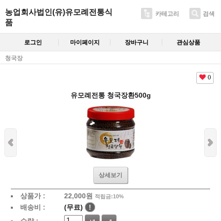
농업회사법인(유)유모례전통식
카테고리
검색
품
로그인
마이페이지
장바구니
관심상품
청국장
0
유모례전통 청국장환500g
상세보기
상품가 :
22,000
원
적립금:10%
배송비 :
(무료)
!
수량 :