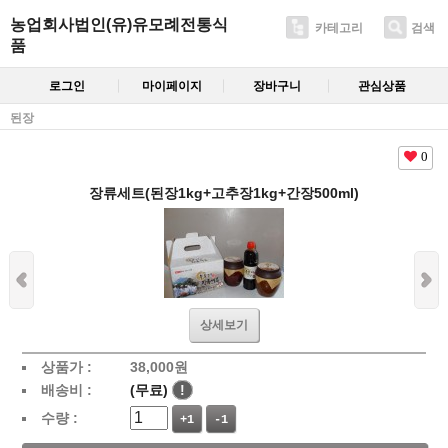
농업회사법인(유)유모례전통식
카테고리
검색
품
로그인
마이페이지
장바구니
관심상품
된장
0
장류세트(된장1kg+고추장1kg+간장500ml)
상세보기
상품가 :
38,000
원
배송비 :
(무료)
!
수량 :
+1
-1