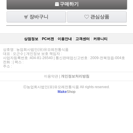
구매하기
장바구니
관심상품
상점정보
PC버젼
이용안내
고객센터
커뮤니티
상호명 : 농업회사법인(유)유모례전통식품
대표 : 오근수 | 개인정보 보호 책임자 :
사업자등록번호 :404-81-26540 | 통신판매업신고번호 : 2009-전북정읍-004호
전화 : | 팩스 :
주소 :
이용약관
|
개인정보처리방침
ⓒ농업회사법인(유)유모례전통식품 All rights reserved.
Make
Shop