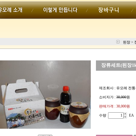
된장
>
장류세트(된장1kg
제조회사 : 유모례 전
소비자가 :
38,000
원
판매가격 :
38,000원
수량
EA