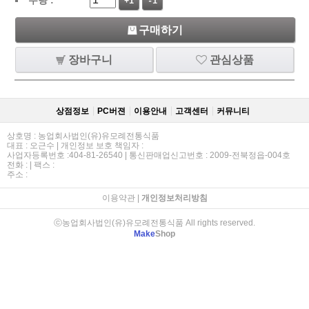
+1
-1
구매하기
장바구니
관심상품
상점정보
PC버젼
이용안내
고객센터
커뮤니티
상호명 : 농업회사법인(유)유모례전통식품
대표 : 오근수 | 개인정보 보호 책임자 :
사업자등록번호 :404-81-26540 | 통신판매업신고번호 : 2009-전북정읍-004호
전화 : | 팩스 :
주소 :
이용약관
|
개인정보처리방침
ⓒ농업회사법인(유)유모례전통식품 All rights reserved.
Make
Shop