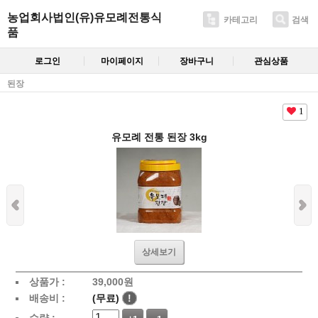
농업회사법인(유)유모례전통식
카테고리
검색
품
로그인
마이페이지
장바구니
관심상품
된장
1
유모례 전통 된장 3kg
상세보기
상품가 :
39,000
원
배송비 :
(무료)
!
수량 :