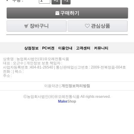
+1
-1
구매하기
장바구니
관심상품
상점정보
PC버젼
이용안내
고객센터
커뮤니티
상호명 : 농업회사법인(유)유모례전통식품
대표 : 오근수 | 개인정보 보호 책임자 :
사업자등록번호 :404-81-26540 | 통신판매업신고번호 : 2009-전북정읍-004호
전화 : | 팩스 :
주소 :
이용약관
|
개인정보처리방침
ⓒ농업회사법인(유)유모례전통식품 All rights reserved.
Make
Shop