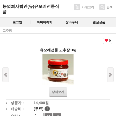
농업회사법인(유)유모례전통식
카테고리
검색
품
로그인
마이페이지
장바구니
관심상품
고추장
0
유모례전통 고추장1kg
상세보기
상품가 :
14,400
원
배송비 :
(무료)
!
수량 :