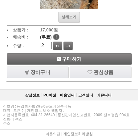
상세보기
상품가 :
17,000
원
배송비 :
(무료)
!
수량 :
+1
-1
구매하기
장바구니
관심상품
상점정보
PC버젼
이용안내
고객센터
커뮤니티
상호명 : 농업회사법인(유)유모례전통식품
대표 : 오근수 | 개인정보 보호 책임자 :
사업자등록번호 :404-81-26540 | 통신판매업신고번호 : 2009-전북정읍-004호
전화 : | 팩스 :
주소 :
이용약관
|
개인정보처리방침