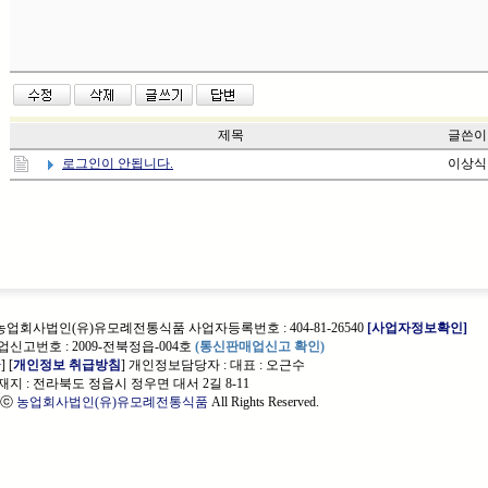
제목
글쓴이
로그인이 안됩니다.
이상식
 농업회사법인(유)유모례전통식품 사업자등록번호 : 404-81-26540
[사업자정보확인]
신고번호 : 2009-전북정읍-004호
(통신판매업신고 확인)
관
] [
개인정보 취급방침
] 개인정보담당자 :
대표 : 오근수
지 : 전라북도 정읍시 정우면 대서 2길 8-11
t ⓒ
농업회사법인(유)유모례전통식품
All Rights Reserved.